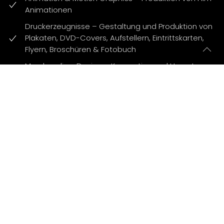
Animationen
Druckerzeugnisse – Gestaltung und Produktion von
Plakaten, DVD-Covers, Aufstellern, Eintrittskarten,
Flyern, Broschüren & Fotobuch
Merchandise-Design – Konzeption und Umsetzung
von Fanartikeln (Textilien, Poster, Accessoires) im
authentischen Look der Filmreihe
Projektmanagement & Produktion – Begleitung von
Produktionsschritten – von der Abstimmung mit
dem Kreativteam bis zur Unterstützung von
Drehinhalten am Set